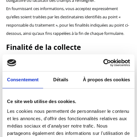
obligatoire ou facultatif des champs à renseigner.
En fournissant ces informations, vous acceptez expressément
qu’elles soient traitées par les destinataires identifiés au point «
responsable du traitement », pour les finalités indiquées au point ci-
dessous, ainsi qu’aux fins rappelées à la fin de chaque formulaire.
Finalité de la collecte
Les données personnelles que vous nous communiquez sur le Site
peuvent avoir les finalités suivantes :
Consentement
Détails
À propos des cookies
Répondre à vos demandes formulées via la rubrique «
Contact » du Site ;
Recueillir des informations nous permettant d’améliorer notre
Ce site web utilise des cookies.
Site, nos produits et services (notamment par le biais de
Les cookies nous permettent de personnaliser le contenu
cookies) ;
et les annonces, d'offrir des fonctionnalités relatives aux
Valoriser et enrichir la base de données de nos clients;
médias sociaux et d'analyser notre trafic. Nous
partageons également des informations sur l'utilisation de