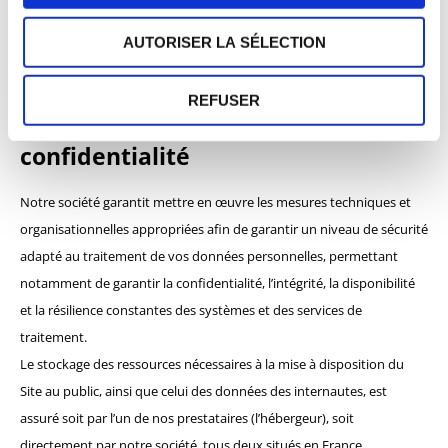
de conditions strictes en matière de confidentialité, d’usage et de
protection des données. Tout particulièrement, la vigilance s’est
AUTORISER LA SÉLECTION
portée sur l’existence d’un fondement légal pour effectuer un
quelconque transfert de données vers un pays tiers.
REFUSER
Mesures de sécurité et de
confidentialité
Notre société garantit mettre en œuvre les mesures techniques et
organisationnelles appropriées afin de garantir un niveau de sécurité
adapté au traitement de vos données personnelles, permettant
notamment de garantir la confidentialité, l’intégrité, la disponibilité
et la résilience constantes des systèmes et des services de
traitement.
Le stockage des ressources nécessaires à la mise à disposition du
Site au public, ainsi que celui des données des internautes, est
assuré soit par l’un de nos prestataires (l’hébergeur), soit
directement par notre société, tous deux situés en France.