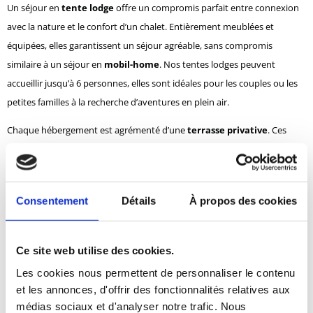
Un séjour en
tente lodge
offre un compromis parfait entre connexion
avec la nature et le confort d’un chalet. Entièrement meublées et
équipées, elles garantissent un séjour agréable, sans compromis
similaire à un séjour en
mobil-home
. Nos tentes lodges peuvent
accueillir jusqu’à 6 personnes, elles sont idéales pour les couples ou les
petites familles à la recherche d’aventures en plein air.
Chaque hébergement est agrémenté d’une
terrasse privative
. Ces
espaces sont parfaits pour prendre le petit déjeuner tout ensemble ou
pour se rassembler autour d’un jeu de société le soir à la fraîche. Ces
hébergements originaux
vous offrent une expérience immersive et
Consentement
Détails
À propos des cookies
authentique tout en bénéficiant du confort nécessaire pour un séjour
reposant.
Ce site web utilise des cookies.
Gîtes : pour une ambiance familiale
Les cookies nous permettent de personnaliser le contenu
Nos
cottages en Lozère
, fabriqués en bois et en pierre offrent un
et les annonces, d'offrir des fonctionnalités relatives aux
médias sociaux et d'analyser notre trafic. Nous
grand confort pour les vacanciers en quête d’une ambiance familiale et