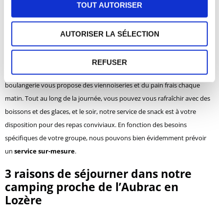
TOUT AUTORISER
de groupe en Lozère
sont parfaits pour des séjours en grand comité,
que ce soit pour des réunions familiales, des événements professionnels
AUTORISER LA SÉLECTION
ou des escapades entre amis.
Nous offrons des formules «
All inclusive
» comprenant l’hébergement,
REFUSER
la restauration et les activités sur place. Pour le petit déjeuner, notre
boulangerie vous propose des viennoiseries et du pain frais chaque
matin. Tout au long de la journée, vous pouvez vous rafraîchir avec des
boissons et des glaces, et le soir, notre service de snack est à votre
disposition pour des repas conviviaux. En fonction des besoins
spécifiques de votre groupe, nous pouvons bien évidemment prévoir
un
service sur-mesure
.
3 raisons de séjourner dans notre
camping proche de l’Aubrac en
Lozère